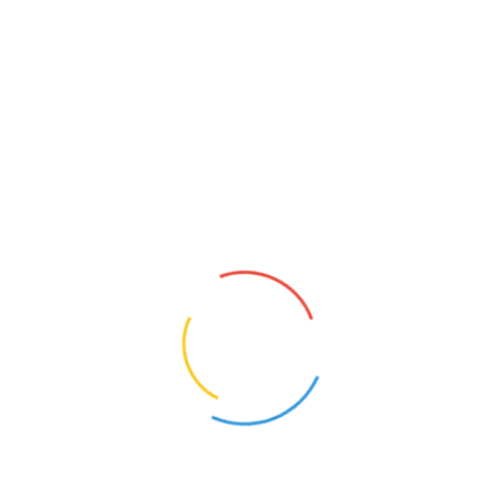
głoszenia
SPRZĄTACZKA
Chojnice (Pomorskie)
Opis oferty pracy:Sprzątanie pomieszczeń szkolnych.
października 2026 r.Wymagane dokumenty aplikacyjn
e-mail: sekretariat@muzycznachojnice.pl 2/ Państwow
1