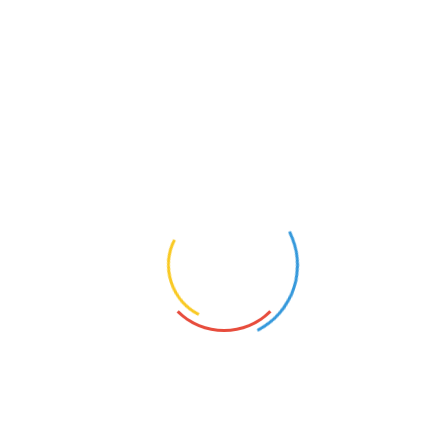
SZUKAM PRACOWNIKA PŁOCHOCIN
SZUKAM PRACOWNIKA PIONKI
SZUKAM PRACOWNIKA PIASTÓW
SZUKAM PRACOWNIKA PIASECZNO
SZUKAM PRACOWNIKA PARYSÓW
SZUKAM PRACOWNIKA PAPROTNIA
SZUKAM PRACOWNIKA OŻARÓW MAZOWIECKI
SZUKAM PRACOWNIKA OTWOCK
SZUKAM PRACOWNIKA OTRĘBUSY
SZUKAM PRACOWNIKA OSTRÓW MAZOWIECKA
SZUKAM PRACOWNIKA OSTRÓWEK
SZUKAM PRACOWNIKA OSTROŁĘKA