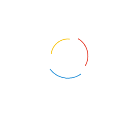
Karczew (Mazowieckie)
9
Opis oferty pracy:Nauczyciel matematyki na pozio
Technikum i Branżowej Szkole I Stopnia.
NAUCZYCIEL GEOGRAFII
Karczew (Mazowieckie)
9
Opis oferty pracy:Nauczyciel geografii na poziomi
Technikum i Branżowej Szkole I Stopnia.
1