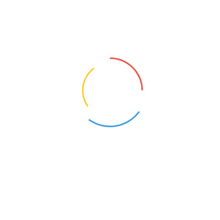
przedmiotuWymagane dokumenty aplikacyjne prosim
adres:pspchynow@chynow....
NAUCZYCIEL EDUKACJI WCZESNOSZKOLNEJ
Chynów (Mazowieckie)
18
Opis oferty pracy:Edukacja wczesnoszkolna kl. IIWy
obowiązków:nauczyciel- wychowawcaWymagane dok
przesyłać na adres:pspchynow@chynow.plW razie p
kontaktu:486615920
1