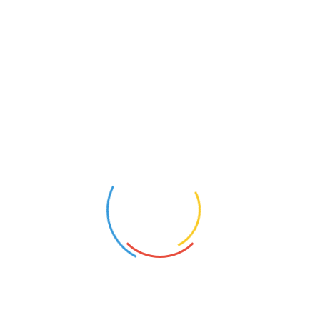
zapraszamy do kontaktu:523222786
EDUKACJA WCZESNOSZKOLNA
Wierzchosławice (Kujawsko-Pomorskie)
22
Opis oferty pracy:stanowisko: nauczyciel (edukacja
wczesnoszkolna)Wymagania:nowatorskie metody w 
obowiązków:wychowawca klasy IWymagane dokument
adres:sekretariat@spwierzchoslawice.szkol...
SURDOPEDAGOG
Toruń (Kujawsko-Pomorskie)
4
Opis oferty pracy:zatrudnimy surdopedagogaWymaga
jednolite, studia podyplomowe lub 5-letnie jednolit
widziana specjalizacja z neurologopedii, konieczna 
NAUCZYCIEL EDUKACJI ZDROWOTNEJ
Świecie nad Osą (Kujawsko-Pomorskie)
5
Opis oferty pracy:Zatrudnimy nauczyciela edukacji 