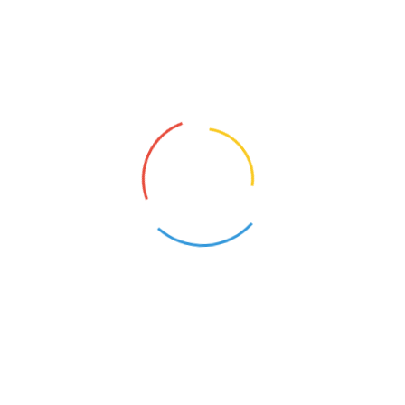
SZUKAM PRACOWNIKA BRZEŹNICA
SZUKAM PRACOWNIKA BRZESKO
SZUKAM PRACOWNIKA BRZĄCZOWICE
SZUKAM PRACOWNIKA BOLESŁAW
SZUKAM PRACOWNIKA BOCHNIA
SZUKAM PRACOWNIKA BOBOWA
SZUKAM PRACOWNIKA BIECZ
SZUKAM PRACOWNIKA BIAŁY DUNAJEC
SZUKAM PRACOWNIKA ZUBRZYCA GÓRNA
SZUKAM PRACOWNIKA ZIELONKI
SZUKAM PRACOWNIKA ZEMBRZYCE
SZUKAM PRACOWNIKA ZEBRZYDOWICE