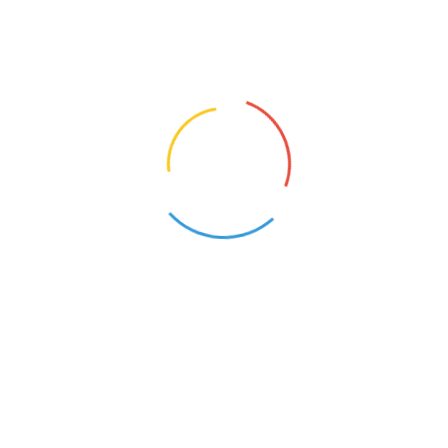
szczeniach zaplecza kuchennego,
czeństwa żywności.
SIĘ