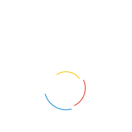
W razie pytań zapraszamy do kontaktu:
42 6131028-specjalista ds kadr-Agnieszka Kopczyńska
42 6131020-sekretariat dyrektora szkoły
PODZIEL SIĘ
Podobne ogłoszenia