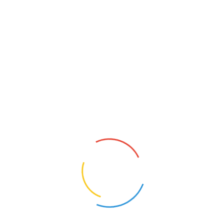
REFERENT
KONSERWATOR
Rzeszów (Podkarpackie)
Bielany (Mazowieckie)
KUCHARZ
Praga-Północ (Mazowieckie)