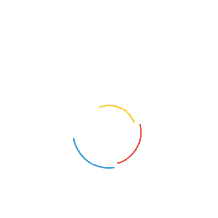
Podobne ogłoszenia
NAUCZYCIEL PRZEDSZKOLA
NAUCZYCIEL WYCHOWANIA PRZEDSZKOLNEGO
Łódź-Górna (Łódzkie)
Marianów (Łódzkie)
25
25