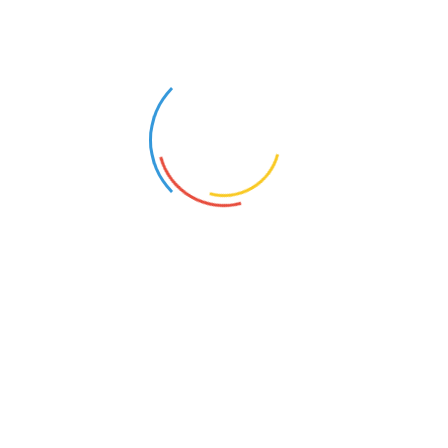
NAUCZYCIEL WSPÓŁORGANIZUJĄCY PROCES KSZTAŁCENIA
NAUCZYCIEL WSPÓŁORGANIZUJĄCY PROCES KSZTAŁCENIA
Suchy Dąb (Pomorskie)
Suchy Dąb (Pomorskie)
20
20
WYCHOWAWCA W INTERNACIE
Lębork (Pomorskie)
7