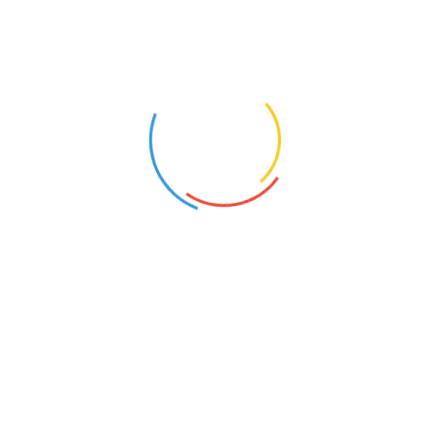
NAUCZYCIEL WYCHOWANIA FIZYCZNEGO
JĘZYKA POLSKIEGO
Poznań-Nowe Miasto (Wielkopolskie)
Bolewice (Wielkopolskie)
20
25
NAUCZYCIEL WYCHOWANIA FIZYCZNEGO
Parczew (Wielkopolskie)
4