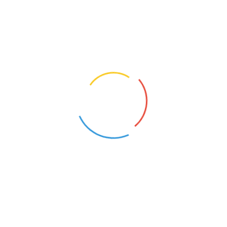
NAUCZYCIEL WSPÓŁORGANIZUJĄCY KSZTAŁCENIE UCZNIÓW Z NIEPEŁNOSPRAWNOŚCIAMI
TYFLOPEDAGOG
Józefów (Mazowieckie)
Komorów (Mazowieckie)
20
2
NAUCZYCIEL INFORMATYKI