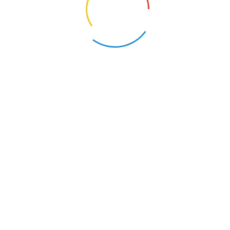
RDOPEDAGOG
PSYCHOLOG
e (Opolskie)
Brzeg (Opolskie)
20
RYWATNOŚCI
CHNOLOGII DO KOMPETENCJI PRZYSZŁOŚCI.
 WYGRYWAJĄ SPORY. MEN CHCE TO ZMIENIĆ