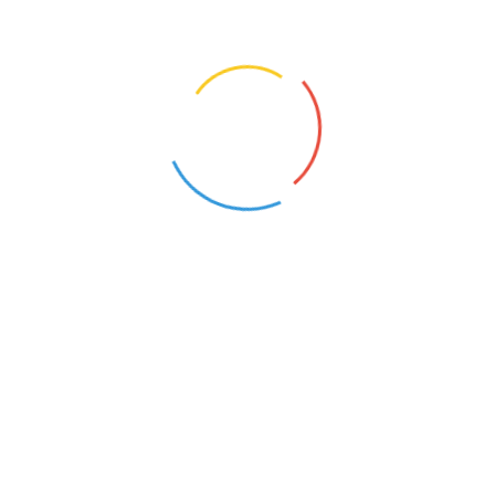
Markowicze (Lubelskie)
Biłgoraj (Lubelskie)
9
2
NAUCZYCIEL WSPÓŁORGANIZUJĄCY KSZTAŁCENIE UCZNIÓW Z NIEPEŁNOSPRAWNOŚCIAMI
Leokadiów (Lubelskie)
16