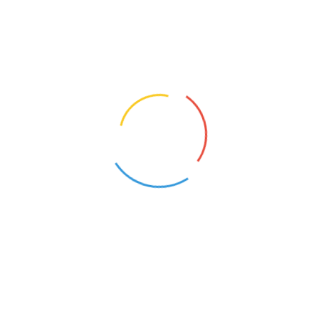
NAUCZYCIEL EDUKACJI DLA BEZPIECZEŃSTWA
NAUCZYCIEL WIEDZY O SPOŁECZEŃSTWIE
Nawodzice (Świętokrzyskie)
Nawodzice (Świętokrzyskie)
1
2
NAUCZYCIEL HISTORII