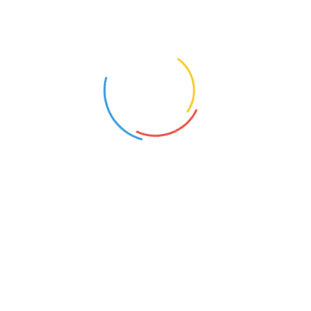
NAUCZYCIEL FIZYKI
NAUCZYCIEL CHÓRU I ST.
Kinkajmy (Warmińsko-Mazurskie)
Olsztyn (Warmińsko-Mazurskie)
4
6
NAUCZYCIEL GEOGRAFII
Kinkajmy (Warmińsko-Mazurskie)
5