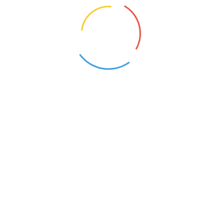
NAUCZYCIEL WSPÓŁORGANIZUJĄCY KSZTAŁCENIE UCZNIÓW Z NIEPEŁNOSPRAWNOŚCIAMI
Świnoujście (Zachodniopomorskie)
20
Skontaktuj się
E-mail:
DYREKTOR@SP9.KOLOBRZEG.PL
Telefon:
943543139