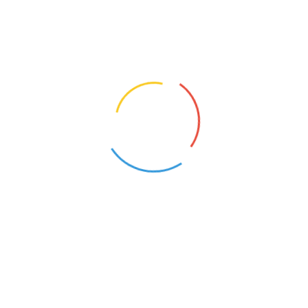
NAUCZYCIEL WYCHOWANIA FIZYCZNEGO
JĘZYKA POLSKIEGO
Poznań-Nowe Miasto (Wielkopolskie)
Bolewice (Wielkopolskie)
20
25
NAUCZYCIEL WYCHOWANIA FIZYCZNEGO
Parczew (Wielkopolskie)