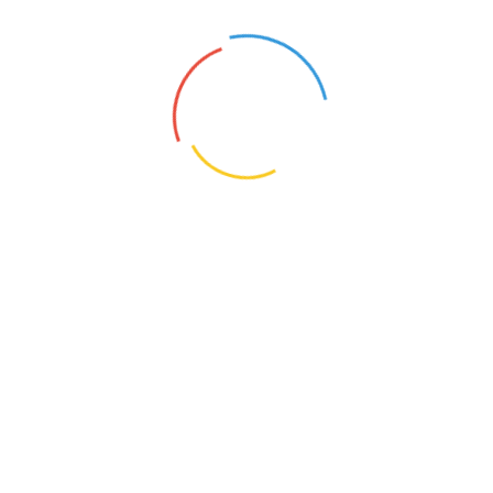
25
20
NAUCZYCIEL WSPÓŁORGANIZUJĄCY KSZTAŁCENIE UCZNIÓW Z NIEPEŁNOSPRAWNOŚCIAMI
Przecław (Zachodniopomorskie)
20
Skontaktuj się