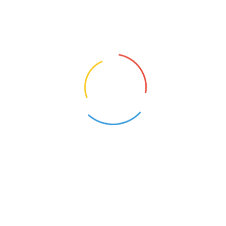
ofrenopedagog
i
SIĘ