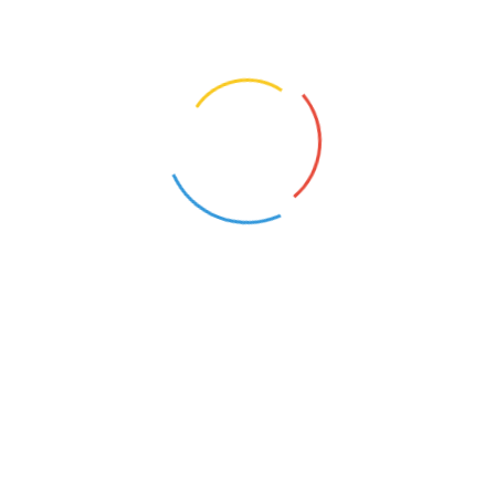
TYFLOPEDAGOG
SURDOPEDAGOG
Dłużec (Małopolskie)
Dłużec (Małopolskie)
2
2
PSYCHOLOG
Tarnów (Małopolskie)
17