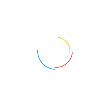
FIZJOTERAPEUTA (K/M)
WYCHOWAWCA W ZESPOLE POZALEKCYJNYCH ZAJĘĆ WYCHOWAWCZYCH ZORGANIZOWANYCH W PODMIOTACH LECZNICZYCH
Starogard Gdański (Pomorskie)
Szczecin (Zachodniopomorskie)
Zastępstwo
24
9
stażysta