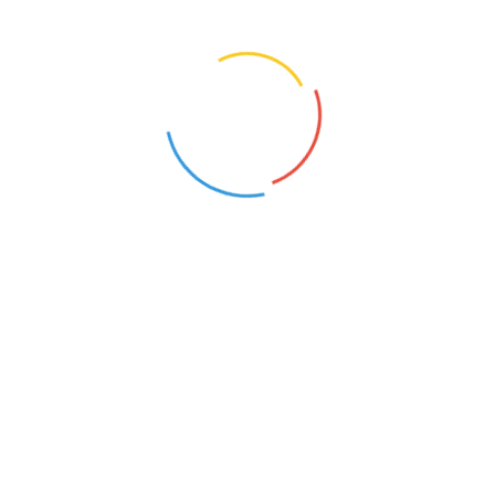
21
22
DORADCA ZAWODOWY
Pacyna (Mazowieckie)
1
Skontaktuj się