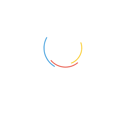
WYCHOWAWCA W INTERNACIE
OLIGOFRENOPEDAGOG
Wrocław-Psie Pole (Dolnośląskie)
Żmigród (Dolnośląskie)
30
18
NAUCZYCIEL WSPÓŁORGANIZUJĄCY KSZTAŁCENIE UCZNIÓW Z NIEPEŁNOSPRAWNOŚCIAMI
Pustków Żurawski (Dolnośląskie)
20