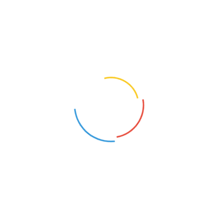
PEDAGOG SPECJALNY
PSYCHOLOG
Kurzętnik (Warmińsko-Mazurskie)
Winda (Warmińsko-Mazurskie)
22
9