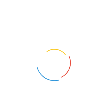
Podobne ogłoszenia
PEDAGOG SPECJALNY
PEDAGOG SPECJALNY
Rzepiennik Suchy (Małopolskie)
Kraków-Podgórze (Małopolskie)
9
15