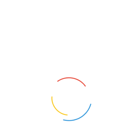
głoszenia
SPRZĄTACZKA
Chojnice (Pomorskie)
1