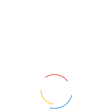
NAUCZYCIEL PRZEDSZKOLA
Bolszewo (Pomorskie)
25
Opis oferty pracy:Nauczyciel wychowania
przedszkolnegoWymagania:Magister lub
licencjat pedagogiki przedszkolnej z
nauczaniem j. angielskiegoZakres
obowiązków:Nauczyciel grupy przedszkolnej
1
KONTAKT
O NAS
POLITYKA PRYWATNOŚCI
CYFROWY UCZEŃ I ZBADAI - OD TECHNOLOGII DO
KOMPETENCJI PRZYSZŁOŚCI.
NAUCZYCIELE BEZRADNI, RODZICE WYGRYWAJĄ
SPORY. MEN CHCE TO ZMIENIĆ
MEN RUSZA NAUCZYCIELSKIE TABU. PENSUM ZNÓW