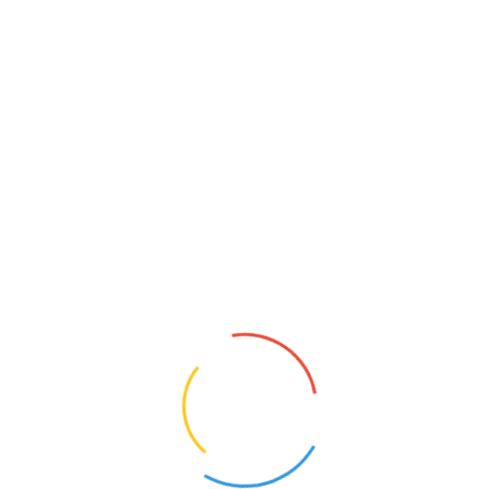
LOGOPEDA
Borów (Dolnośląskie)
22
Opis oferty pracy:Praca na stanowisku
logopedy w przedszkolu i szkole
podstawowejWymagania:wykształcenie
zgodnie z przepisami
1
KONTAKT
O NAS
POLITYKA PRYWATNOŚCI
CYFROWY UCZEŃ I ZBADAI - OD TECHNOLOGII DO
KOMPETENCJI PRZYSZŁOŚCI.
NAUCZYCIELE BEZRADNI, RODZICE WYGRYWAJĄ
SPORY. MEN CHCE TO ZMIENIĆ
MEN RUSZA NAUCZYCIELSKIE TABU. PENSUM ZNÓW