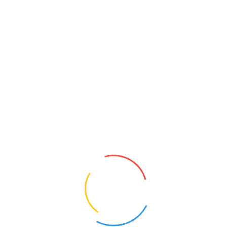
NAUCZYCIEL JĘZYKA POLSKIEGO
Dźwierzuty (Warmińsko-Mazurskie)
18
Opis oferty pracy:nauczanie języka polskiego
w klasach 4-8, zajęcia dydaktyczno-
wyrównawcze z języka
polskiegoWymagania:wykształcenie wyższe
magisterskie z języka polskiegoZakres
obowiązków:obowiązki nauczyciela
wynikające z przepisów prawaWymagane d...
1
KONTAKT
O NAS
POLITYKA PRYWATNOŚCI
CYFROWY UCZEŃ I ZBADAI - OD TECHNOLOGII DO
KOMPETENCJI PRZYSZŁOŚCI.
NAUCZYCIELE BEZRADNI, RODZICE WYGRYWAJĄ
SPORY. MEN CHCE TO ZMIENIĆ
MEN RUSZA NAUCZYCIELSKIE TABU. PENSUM ZNÓW