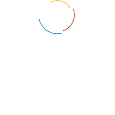
PODSTAWOWEJ
Ełk (Warmińsko-Mazurskie)
18
Opis oferty pracy:Nauczyciel geografii w
szkole podstawowej
NAUCZYCIEL MATEMATYKI W SZKOLE
PODSTAWOWEJ
Ełk (Warmińsko-Mazurskie)
20
Opis oferty pracy:Nauczyciel matematyki w
szkole podstawowej
NAUCZYCIEL JĘZYKA POLSKIEGO
Ełk (Warmińsko-Mazurskie)
20
Opis oferty pracy:język polski 4-
8Wymagania:KwalifikacjeZakres
obowiązków:język polski + zajęcia z
wychowawcą