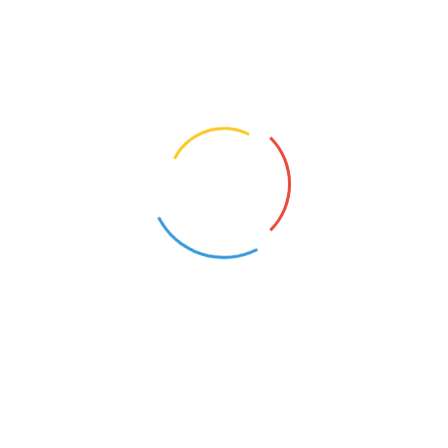
pracy z dziećmi cierpliwość umiejętn...
NAUCZYCIEL WYCHOWANIA PRZEDSZKOLNE
Głuszyca (Dolnośląskie)
25
Opis oferty pracy:nauczyciel wychowania przedszko
25/25Wymagania:wykształcenie wyższe pedagogiczn
przedszkolne lub wczesnoszkolne z przygotowanie
pracy z dziećmi cierpliwość umiejętn...
1