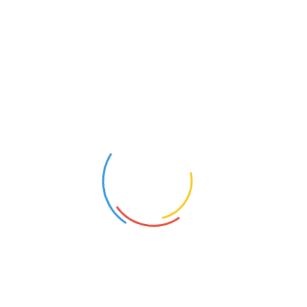
Goleniów (Zachodniopomorskie)
20
Opis oferty pracy:ZESPÓŁ SZKÓŁ NR 1 W GOLEN
2026 NAUCZYCIELA WSPÓŁORGANIZUJĄCEGO K
20/20.Wymagania:STUDIA WYŻSZE KIERUNKOW
PEDAGOGICZNYMZakres obowiązków:WEDŁUG R
NAUCZYCIEL PRZEDMIOTÓW ZAWODOWYCH T
Goleniów (Zachodniopomorskie)
9
Opis oferty pracy:ZESPÓŁ SZKÓŁ NR 1 W GOLEN
2026 NAUCZYCIELA PRZEDMIOTÓW ZAWODOWY
9/18.Wymagania:STUDIA KIERUNKOWE, WYŻSZE
PRZYGOTOWANIEM PEDAGOGICZNYMZakres obow
NAUCZYCIEL JĘZYKA HISZPAŃSKIEGO
Goleniów (Zachodniopomorskie)
18
Opis oferty pracy:ZESPÓŁ SZKÓŁ NR 1 W GOLEN
2026 NAUCZYCIELA JĘZYKA HISZPAŃSKOEGO W 
WYŻSZE KIERUNKOWE WRAZ Z PRZYGOTOWANI
obowiązków:WEDŁUG ROZPORZĄDZENIAWymagane