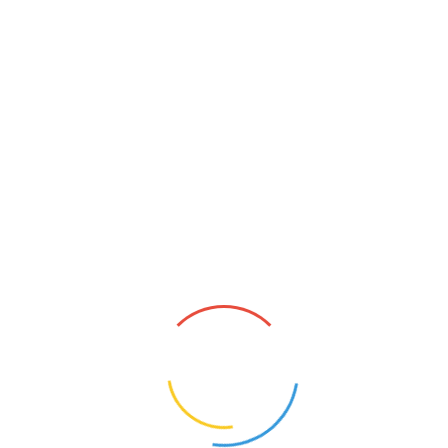
NAUCZYCIEL GIMNASTYKI KOREKCYJNEJ
Iskrzyczyn (Śląskie)
5
Opis oferty pracy:Zatrudnimy nauczyciela do
prowadzenia zajęć usprawniania
ruchowego.Wymagania:Wykształcenie
wyższe pedagogiczne , wychowanie fizyczne
- specjalność gimnastyka korekcyjna lub inne
pedagogiczne z dodatkowymi kwalifikacjami
do prowadzen...
1
KONTAKT
O NAS
POLITYKA PRYWATNOŚCI
CYFROWY UCZEŃ I ZBADAI - OD TECHNOLOGII DO
KOMPETENCJI PRZYSZŁOŚCI.
NAUCZYCIELE BEZRADNI, RODZICE WYGRYWAJĄ
SPORY. MEN CHCE TO ZMIENIĆ
MEN RUSZA NAUCZYCIELSKIE TABU. PENSUM ZNÓW