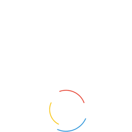
NAUCZYCIEL
Jadowniki (Małopolskie)
2
Opis oferty pracy:Dyrektor Publicznego
Przedszkola nr 1 w Jadownikach zatrudni
nauczyciela języka angielskiego w wymiarze 2
godzin
tygodniowo.Wymagania:Wykształcenie
kierunkowe (język angielski) przygotowanie
pedagogiczneZakres
1
obowiązków:prowadzenie...
KONTAKT
O NAS
POLITYKA PRYWATNOŚCI
CYFROWY UCZEŃ I ZBADAI - OD TECHNOLOGII DO
KOMPETENCJI PRZYSZŁOŚCI.
NAUCZYCIELE BEZRADNI, RODZICE WYGRYWAJĄ
SPORY. MEN CHCE TO ZMIENIĆ
MEN RUSZA NAUCZYCIELSKIE TABU. PENSUM ZNÓW