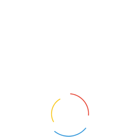
PSYCHOLOG
Kłodawa (Lubuskie)
5
Opis oferty pracy:Poszukujemy psychologa do
pracy w Przedszkolu Publicznym w Kłodawie
z dziećmi w wieku 3–6 lat w wymiarze 1/4
etatu.Wymagania:Wymagane umiejętności:
łatwość nawiązywania kontaktów z dziećmi,
kultura osobista, wysoko rozwinięte zdolno...
1
KONTAKT
O NAS
POLITYKA PRYWATNOŚCI
CYFROWY UCZEŃ I ZBADAI - OD TECHNOLOGII DO
KOMPETENCJI PRZYSZŁOŚCI.
NAUCZYCIELE BEZRADNI, RODZICE WYGRYWAJĄ
SPORY. MEN CHCE TO ZMIENIĆ
MEN RUSZA NAUCZYCIELSKIE TABU. PENSUM ZNÓW