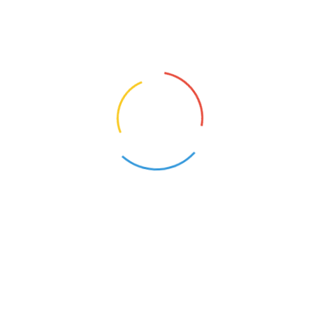
zdrowotnaW razie pytań zapraszamy do kontaktu:te
NAUCZYCIEL JĘZYKA ANGIELSKIEGO
Lubin (Dolnośląskie)
23
Opis oferty pracy:Nauczanie języka angielskiegoWy
przygotowanie pedagogiczneW razie pytań zaprasz
NAUCZYCIEL MATEMATYKI
Lubin (Dolnośląskie)
16
Opis oferty pracy:Prowadzenie lekcji matematyki w 
do kontaktu:tel. 797 406 777
NAUCZYCIEL BIOLOGII
Lubin (Dolnośląskie)
6
Opis oferty pracy:umowa o pracę w wymiarze 6h/t
kierunkowe, przygotowanie pedagogiczneZakres obo
pytań zapraszamy do kontaktu:tel. 797406777