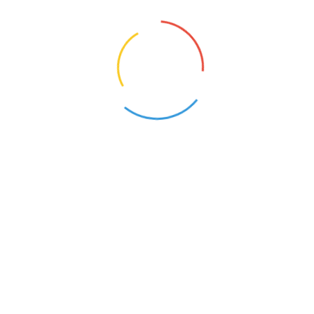
Opis oferty pracy:Praca z dzieckiem w
przedszkolu
1
KONTAKT
O NAS
POLITYKA PRYWATNOŚCI
CYFROWY UCZEŃ I ZBADAI - OD TECHNOLOGII DO
KOMPETENCJI PRZYSZŁOŚCI.
NAUCZYCIELE BEZRADNI, RODZICE WYGRYWAJĄ
SPORY. MEN CHCE TO ZMIENIĆ
MEN RUSZA NAUCZYCIELSKIE TABU. PENSUM ZNÓW
NA CELOWNIKU
SZTUCZNA INTELIGENCJA W NASZEJ CODZIENNOŚCI:
MIĘDZY ZACHWYTEM A CZUJNOŚCIĄ
SZKOŁY BEZ DZIECI, NAUCZYCIELE BEZ PRACY? TEN
PROBLEM ZAMIATA SIĘ POD DYWAN.