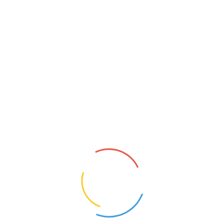
PSYCHOLOG
Mokrsko (Łódzkie)
15
Opis oferty pracy:Zatrudnię psychologa z
przygotowaniem pedagogicznym z
kwalifikacjami określonymi przepisami prawa
w wymiarze 15/22
tygodniowo.Wymagania:Kwalifikacje zgodne
ze standardami, przepisami prawa
oświatowego.Zakres obowiązków:Praca
1
psychol...
KONTAKT
O NAS
POLITYKA PRYWATNOŚCI
CYFROWY UCZEŃ I ZBADAI - OD TECHNOLOGII DO
KOMPETENCJI PRZYSZŁOŚCI.
NAUCZYCIELE BEZRADNI, RODZICE WYGRYWAJĄ
SPORY. MEN CHCE TO ZMIENIĆ
MEN RUSZA NAUCZYCIELSKIE TABU. PENSUM ZNÓW