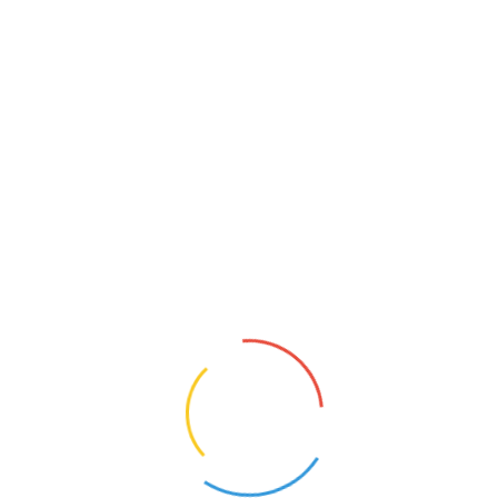
NAUCZYCIEL EDUKACJI PRZEDSZKOLNEJ
Niechorze (Zachodniopomorskie)
22
Opis oferty pracy:Nauczyciel edukacji
przedszkolnej w grupie dzieci
sześcioletnich.Wymagane dokumenty
aplikacyjne prosimy przesyłać na adres:mail:
sekretariat@zspniechorze.plW razie pytań
zapraszamy do kontaktu:tel. 913863427
1
KONTAKT
O NAS
POLITYKA PRYWATNOŚCI
CYFROWY UCZEŃ I ZBADAI - OD TECHNOLOGII DO
KOMPETENCJI PRZYSZŁOŚCI.
NAUCZYCIELE BEZRADNI, RODZICE WYGRYWAJĄ
SPORY. MEN CHCE TO ZMIENIĆ
MEN RUSZA NAUCZYCIELSKIE TABU. PENSUM ZNÓW