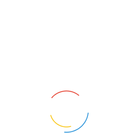
PSYCHOLOG
Pieniężno (Warmińsko-Mazurskie)
13
Opis oferty pracy:Poszukujemy nauczyciela na
stanowisko psychologa.Wymagania:Pełne
kwalifikacje do wykonywania zawodu.Zakres
obowiązków:Pełnienie obowiązków
psychologa w szkole podstawowej (11 godz.
i w przedszkolu 2 godz.).Wymagane
dokumenty aplikac...
1
KONTAKT
O NAS
POLITYKA PRYWATNOŚCI
CYFROWY UCZEŃ I ZBADAI - OD TECHNOLOGII DO
KOMPETENCJI PRZYSZŁOŚCI.
NAUCZYCIELE BEZRADNI, RODZICE WYGRYWAJĄ
SPORY. MEN CHCE TO ZMIENIĆ
MEN RUSZA NAUCZYCIELSKIE TABU. PENSUM ZNÓW