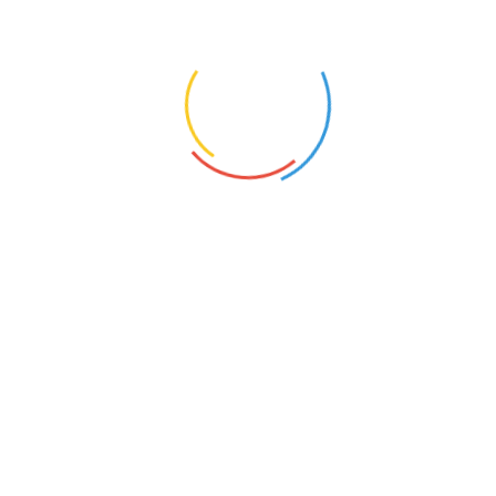
ZASTĘPSTWO DO MARCA 2026 R.
1
KONTAKT
O NAS
POLITYKA PRYWATNOŚCI
CYFROWY UCZEŃ I ZBADAI - OD TECHNOLOGII DO
KOMPETENCJI PRZYSZŁOŚCI.
NAUCZYCIELE BEZRADNI, RODZICE WYGRYWAJĄ
SPORY. MEN CHCE TO ZMIENIĆ
MEN RUSZA NAUCZYCIELSKIE TABU. PENSUM ZNÓW
NA CELOWNIKU
SZTUCZNA INTELIGENCJA W NASZEJ CODZIENNOŚCI:
MIĘDZY ZACHWYTEM A CZUJNOŚCIĄ
SZKOŁY BEZ DZIECI, NAUCZYCIELE BEZ PRACY? TEN
PROBLEM ZAMIATA SIĘ POD DYWAN.