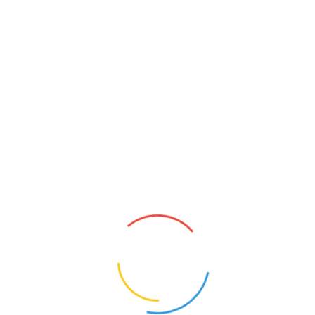
NAUCZYCIEL FIZYKI
Rokietnica (Podkarpackie)
4
Opis oferty pracy:Prowadzenie zajęć z fizyki w
klasie 7 i 8 szkoły
podstawowejWymagania:Kwalifikacje do
nauczania fizyki, zgodne z rozporządzeniem
MENZakres obowiązków:Prowadzenie zajęć z
przedmiotu fizyka w kl. 7 i kl. 8 zgodnie z
podstawą programow...
1
KONTAKT
O NAS
POLITYKA PRYWATNOŚCI
CYFROWY UCZEŃ I ZBADAI - OD TECHNOLOGII DO
KOMPETENCJI PRZYSZŁOŚCI.
NAUCZYCIELE BEZRADNI, RODZICE WYGRYWAJĄ
SPORY. MEN CHCE TO ZMIENIĆ
MEN RUSZA NAUCZYCIELSKIE TABU. PENSUM ZNÓW