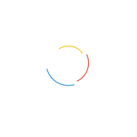
NAUCZYCIEL WYCHOWANIA FIZYCZNEGO
Słupsk (Pomorskie)
18
Opis oferty pracy:nauczyciel wychowania fizyczne
zakresu wychowania fizycznego z przygotowaniem 
uprawnienia do prowadzenia zajęć na basenie.Zakre
wychowania...
NAUCZYCIEL WSPÓŁORGANIZUJĄCY KSZTAŁCE
NIEPEŁNOSPRAWNOŚCIAMI
Słupsk (Pomorskie)
20
Opis oferty pracy:Praca z uczniem wymagającym nau
kształcenia w szkole podstawowej - spektrum Au
niezbędne studia kierunkowe oraz przygotowanie p
spektr...
NAUCZYCIEL PLASTYKI
Słupsk (Pomorskie)
10