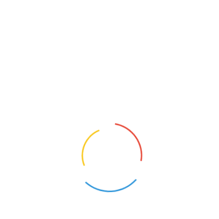
OLIGOFRENOPEDAGOG
Święta Katarzyna (Dolnośląskie)
10
Opis oferty pracy:Zajęcia rewalidacyjno-wychowawc
kształceniem specjalnym.Wymagania:Kwalifikacje ki
obowiązków:Prowadzenie zajęć rewalidacyjno-wyc
tygodniu.Wymagane dokumenty aplikacyjne...
NAUCZYCIEL JĘZYKA ANGIELSKIEGO
Święta Katarzyna (Dolnośląskie)
18
Opis oferty pracy:Zatrudnię nauczyciela języka angi
w przyjaznym zespole.Wymagania:KierunkoweWyma
przesyłać na adres:sekretariat@spkatarzyna.pl
WYCHOWAWCA W ŚWIETLICY SZKOLNEJ
Święta Katarzyna (Dolnośląskie)
26
Opis oferty pracy:Praca na świetlicy szkolnej.Wyma
kierunkowe.Wymagane dokumenty aplikacyjne prosi