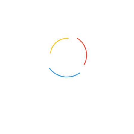
NAUCZYCIEL WYCHOWANIA PRZEDSZKOLNEG
Tuchola (Kujawsko-Pomorskie)
25
Opis oferty pracy:Praca w grupie dzieci trzyletnich.W
magisterskie lub podyplomowe w zakresie pedagogi
pedagogiczneZakres obowiązków:zapewnienie pełneg
rzet...
NAUCZYCIEL MATEMATYKI
Tuchola (Kujawsko-Pomorskie)
22
Opis oferty pracy:Stanowisko nauczyciela w klasach I
psychologiczno - pedagogicznej (zajęcia rozwijające
wyrównawcze)Wymagania:kwalifikacje do nauczani
obowiązków:Realizacja ...
NAUCZYCIEL EDUKACJI DLA BEZPIECZEŃSTW
Tuchola (Kujawsko-Pomorskie)
2
Opis oferty pracy:Realizacja lekcji z edukacji dla be
8).Wymagania:Wykształcenie wyższe kierunkowe (ed
bezpieczeństwa).Przygotowanie pedagogiczne.Zak