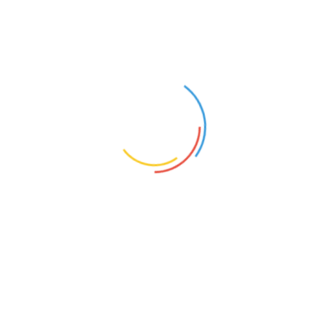
NAUCZYCIEL INFORMATYKI
Tyniec Mały (Dolnośląskie)
21
Opis oferty pracy:Dyrektor Zespołu Szkolno-Przeds
nauczyciela informatyki w pełnym wymiarze godzin
informatyki i przygotowanie pedagogiczneWymagan
przesy...
NAUCZYCIEL WYCHOWANIA PRZEDSZKOLNE
Tyniec Mały (Dolnośląskie)
25
Opis oferty pracy:wychowawca grupy przedszkolnej
nauczyciela przedszkolaWymagane dokumenty aplika
adres:sekretariat.szkola@szkolatyniecmaly.plW raz
kontaktu:717151800
1