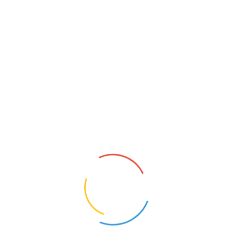
LOGOPEDA
Wodzisław (Świętokrzyskie)
7
Opis oferty pracy:Umowa na czas określony
od 01.09.2026 do
31.08.2027Wymagania:logopediaZakres
obowiązków:logopedaWymagane
dokumenty aplikacyjne prosimy przesyłać na
adres:sekretariat@spwodzislaw.plW razie
pytań zapraszamy do kontaktu:413806039
1
KONTAKT
O NAS
POLITYKA PRYWATNOŚCI
CYFROWY UCZEŃ I ZBADAI - OD TECHNOLOGII DO
KOMPETENCJI PRZYSZŁOŚCI.
NAUCZYCIELE BEZRADNI, RODZICE WYGRYWAJĄ
SPORY. MEN CHCE TO ZMIENIĆ
MEN RUSZA NAUCZYCIELSKIE TABU. PENSUM ZNÓW