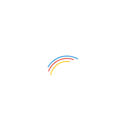
specjalneWymagania:wykształcenie kierunkowe o spe
resocjalizacjaWymagane dokumenty aplikacyjne pros
adres:zspnr1@poczta.onet.p...
OLIGOFRENOPEDAGOG
Żórawina (Dolnośląskie)
20
Opis oferty pracy:Na stanowisko nauczyciel współor
kształcenie.Wymagania:Wykształcenie kierunkowe o
Posiadanie kwalifikacji z oligofrenopedagogiki Kwal
Ministra Edukacji i Nauk...
NAUCZYCIEL WSPÓŁORGANIZUJĄCY KSZTAŁCE
NIEPEŁNOSPRAWNOŚCIAMI
Żórawina (Dolnośląskie)
20
Opis oferty pracy:praca na stanowisku nauczyciela w
specjalne z dzieckiem z orzeczeniem: Autyzm z w 
kierunkoweWymagane dokumenty aplikacyjne prosim
adres:zspnr1@poczta.on...